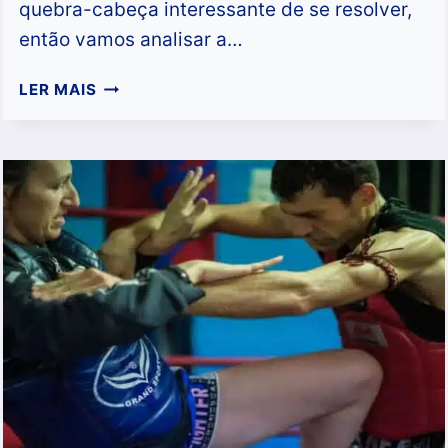
quebra-cabeça interessante de se resolver,
então vamos analisar a…
MUAY
LER MAIS
THAI
X
KRAV
MAGA