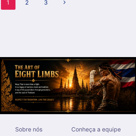
Navegação
Página
1
2
3
da
Seguinte
Página
Sobre nós
Conheça a equipe