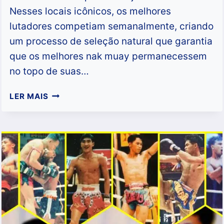
Nesses locais icônicos, os melhores
lutadores competiam semanalmente, criando
um processo de seleção natural que garantia
que os melhores nak muay permanecessem
no topo de suas…
QUEM
LER MAIS
FOI
O
MELHOR
LUTADOR
DE
MUAY
KHAO
NA
DÉCADA
DE