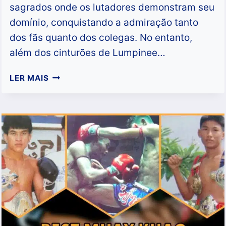
sagrados onde os lutadores demonstram seu
domínio, conquistando a admiração tanto
dos fãs quanto dos colegas. No entanto,
além dos cinturões de Lumpinee…
QUEM
LER MAIS
FOI
O
MELHOR
LUTADOR
DE
MUAY
BOUK
NA
DÉCADA
DE
1990?