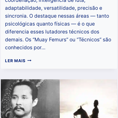
coordenação, inteligência de luta,
adaptabilidade, versatilidade, precisão e
sincronia. O destaque nessas áreas — tanto
psicológicas quanto físicas — é o que
diferencia esses lutadores técnicos dos
demais. Os “Muay Femurs” ou “Técnicos” são
conhecidos por…
QUEM
LER MAIS
FOI
A
MELHOR
LUTADORA
DE
MUAY
FEMUR
NA
DÉCADA