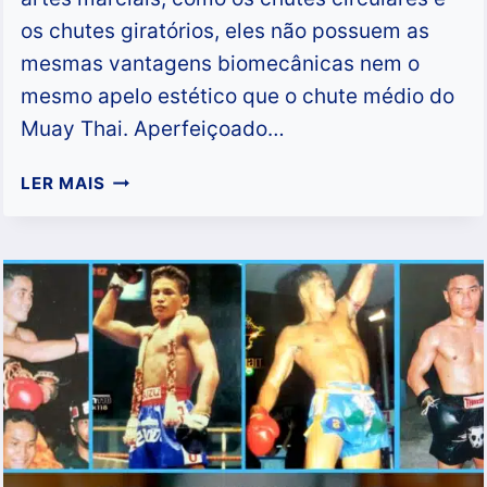
os chutes giratórios, eles não possuem as
mesmas vantagens biomecânicas nem o
mesmo apelo estético que o chute médio do
Muay Thai. Aperfeiçoado…
QUEM
LER MAIS
FOI
O
MELHOR
LUTADOR
DE
MUAY
THAI
NA
DÉCADA
DE
1990?