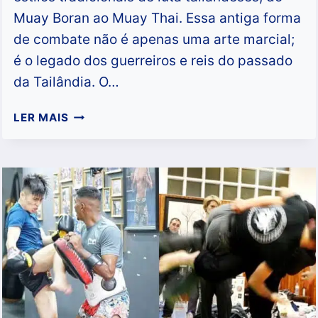
Muay Boran ao Muay Thai. Essa antiga forma
de combate não é apenas uma arte marcial;
é o legado dos guerreiros e reis do passado
da Tailândia. O…
MUAY
LER MAIS
LUANG
“ROYAL
MUAY”
–
UMA
ARTE
MARCIAL
DOS
REIS