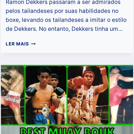
Ramon Dekkers passaram a ser admirados
pelos tailandeses por suas habilidades no
boxe, levando os tailandeses a imitar o estilo
de Dekkers. No entanto, Dekkers tinha um…
QUEM
LER MAIS
FOI
O
MELHOR
LUTADOR
DE
MUAY
THAI
NA
DÉCADA
DE
1990?