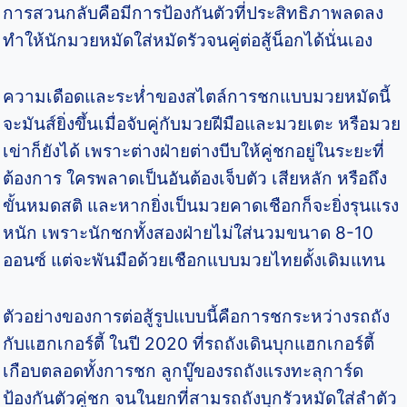
การสวนกลับคือมีการป้องกันตัวที่ประสิทธิภาพลดลง
ทำให้นักมวยหมัดใส่หมัดรัวจนคู่ต่อสู้น็อกได้นั่นเอง
ความเดือดและระห่ำของสไตล์การชกแบบมวยหมัดนี้
จะมันส์ยิ่งขึ้นเมื่อจับคู่กับมวยฝีมือและมวยเตะ หรือมวย
เข่าก็ยังได้ เพราะต่างฝ่ายต่างบีบให้คู่ชกอยู่ในระยะที่
ต้องการ ใครพลาดเป็นอันต้องเจ็บตัว เสียหลัก หรือถึง
ขั้นหมดสติ และหากยิ่งเป็นมวยคาดเชือกก็จะยิ่งรุนแรง
หนัก เพราะนักชกทั้งสองฝ่ายไม่ใส่นวมขนาด 8-10
ออนซ์ แต่จะพันมือด้วยเชือกแบบมวยไทยดั้งเดิมแทน
ตัวอย่างของการต่อสู้รูปแบบนี้คือการชกระหว่างรถถัง
กับแฮกเกอร์ตี้ ในปี 2020 ที่รถถังเดินบุกแฮกเกอร์ตี้
เกือบตลอดทั้งการชก ลูกบู๊ของรถถังแรงทะลุการ์ด
ป้องกันตัวคู่ชก จนในยกที่สามรถถังบุกรัวหมัดใส่ลำตัว