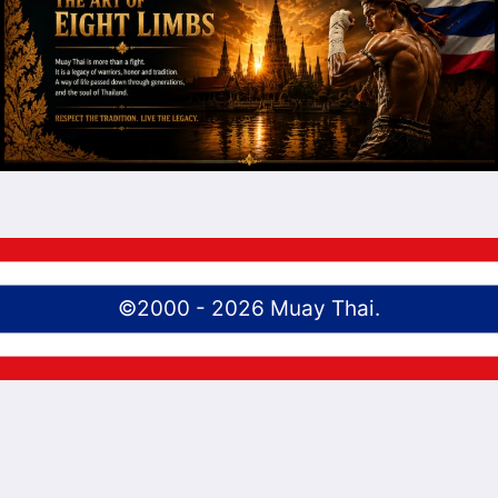
©2000 - 2026 Muay Thai.
English
(
อังกฤษ
)
Português
(
โปรตุเกสบราซิล
)
ไทย