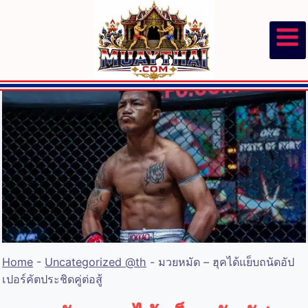
Skip
to
content
Home
-
Uncategorized @th
-
มวยหมัด – ฮุคได้แย็บถนัดอัป
เปอร์คัตประชิดคู่ต่อสู้